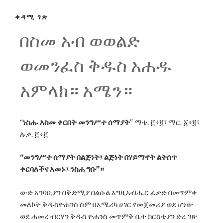
ቀዳሚ ገጽ
በስመ አብ ወወልድ
ወመንፈስ ቅዱስ አሐዱ
አምላክ። አሜን።
ነስሑ እስመ ቀርበት መንግሥተ ሰማያት
ማቴ. ፫፥፪፣ ማር. ፩፥፪፣
ሉቃ. ፫፥፫
መንግሥተ ሰማያት በልጅነት፤ ልጅነት በሃይማኖት ልትሰጥ
ቀርባለችና እመኑ፤ ንስሐ ግቡ
።
ውድ አንባቢያን በቅድሚያ በልዑል እግዚአብሔር ፈቃድ በመጥምቀ
መለኮት ቅዱስዮሐንስ ስም በአሜሪካ ሀገር የመጀመሪያ ወደ ሆነው
ወደ ሐመረ ብርሃን ቅዱስ ዮሐንስ መጥምቅ ቤተ ክርስቲያን ድረ ገጽ