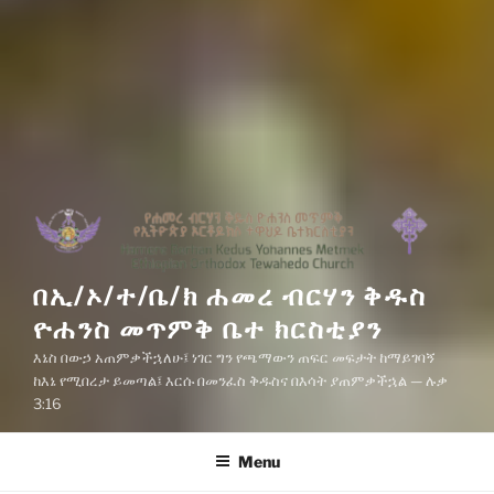
በኢ/ኦ/ተ/ቤ/ክ ሐመረ ብርሃን ቅዱስ
ዮሐንስ መጥምቅ ቤተ ክርስቲያን
እኔስ በውኃ አጠምቃችኋለሁ፤ ነገር ግን የጫማውን ጠፍር መፍታት ከማይገባኝ
ከእኔ የሚበረታ ይመጣል፤ እርሱ በመንፈስ ቅዱስና በእሳት ያጠምቃችኋል — ሉቃ
3:16
Menu